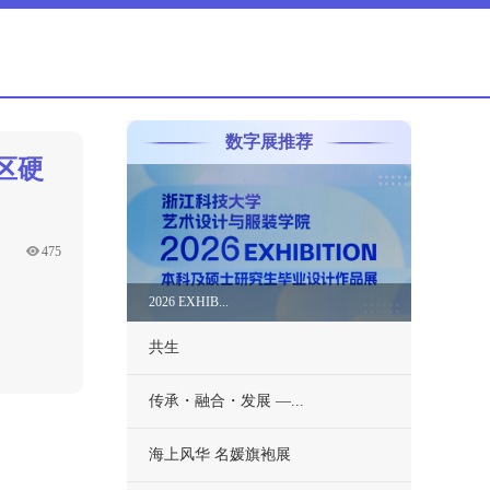
数字展推荐
区硬
475
2026 EXHIB...
共生
传承・融合・发展 —...
海上风华 名媛旗袍展