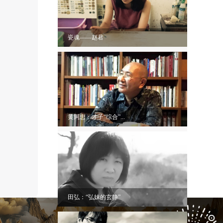
瓷魂——赵君
黄阿忠：才子“综合”...
田弘：“弘妹的玄静”