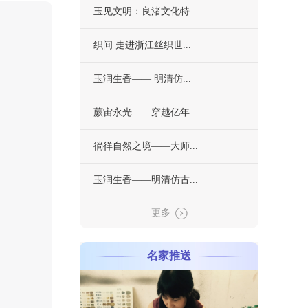
玉见文明：良渚文化特...
织间 走进浙江丝织世...
玉润生香—— 明清仿...
蕨宙永光——穿越亿年...
徜徉自然之境——大师...
玉润生香——明清仿古...
更多
名家推送