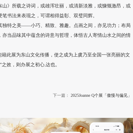
东山》所载之诗词，或雄浑壮丽，或清新淡雅，或慷慨激昂，或
硬笔书法来表现之，可谓相得益彰、双璧同辉。
其独特之美——小巧、精致、雅趣。点画之间，亦见功力；布局
，亦当品味其中蕴含的诗意与哲理，体悟古人寄情山水之间的情
如能籍此展为东山文化传播，使之成为上虞乃至全国一张亮丽的文
”之效，则办展之初心,达也。
下一篇：
2025Joanne Q个展「傲慢与偏见」