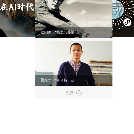
欧阳帅：“掩盖与蔓延...
梁旭才：“杀马特、超...
更多