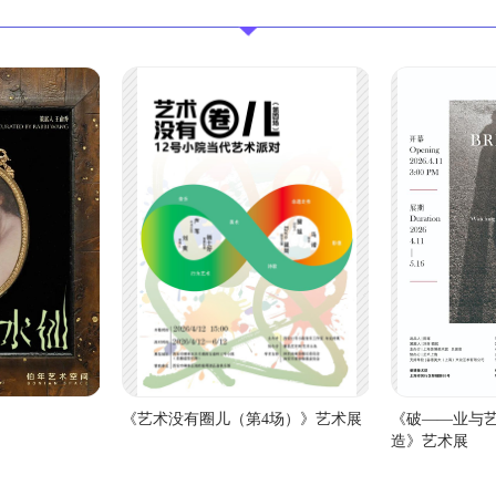
《艺术没有圈儿（第4场）》艺术展
《破——业与
造》艺术展