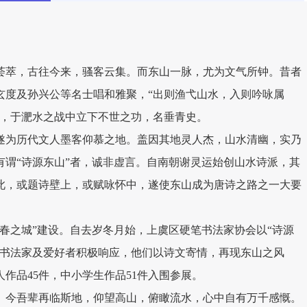
荟萃，古往今来，骚客云集。而东山一脉，尤为文气所钟。昔者
玄度及孙兴公等名士唱和雅聚，“出则渔弋山水，入则吟咏属
出，于淝水之战中立下不世之功，名垂青史。
遂为历代文人墨客仰慕之地。盖因其地灵人杰，山水清幽，实乃
有谓“诗源东山”者，诚非虚言。自南朝谢灵运始创山水诗派，其
此，或题诗壁上，或赋咏怀中，遂使东山成为唐诗之路之一大要
春之城”建设。自去岁冬月始，上虞区硬笔书法家协会以“诗源
笔书法家及爱好者积极响应，他们以诗文寄情，再现东山之风
作品45件，中小学生作品51件入围参展。
。今吾辈再临斯地，仰望高山，俯瞰流水，心中自有万千感慨。