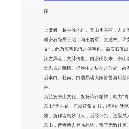
序
上虞者，越中胜地也。其山川秀丽，人文
谢安石隐居于此，与王右军、支道林、许
文”，此乃东晋风流之盛事也。后安石复
江左风流，文脉传世。自谢氏以来，东山
发思古之幽情、抒胸中之块垒之佳处。故
后李白、杜甫、白居易诸大家皆曾游历至
冲。
为弘扬东山文化，发扬诗路精神，助力“青
东山”为主题，广发征集文书，得区内硬
雅，所作皆精妙可人，后经评判，选取成人
东山，昔者诗人登临此地，留下无数佳篇