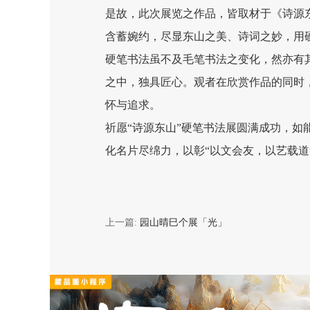
是故，此次展览之作品，皆取材于《诗源
含蓄婉约，尽显东山之美、诗词之妙，用
硬笔书法虽不及毛笔书法之变化，然亦有
之中，独具匠心。观者在欣赏作品的同时
怀与追求。
祈愿“诗源东山”硬笔书法展圆满成功，
化名片尽绵力，以彰“以文会友，以艺载道
上一篇:
园山晴巳个展「光」