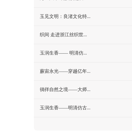
玉见文明：良渚文化特...
织间 走进浙江丝织世...
玉润生香—— 明清仿...
蕨宙永光——穿越亿年...
徜徉自然之境——大师...
玉润生香——明清仿古...