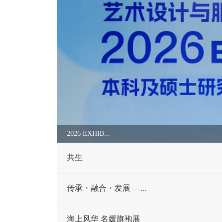
2026 EXHIB...
共生
传承・融合・发展 —...
海上风华 名媛旗袍展