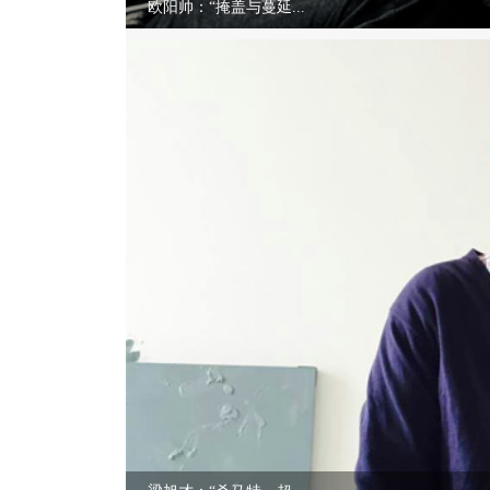
欧阳帅：“掩盖与蔓延...