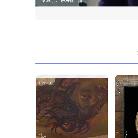
梁旭才：“杀马特、超...