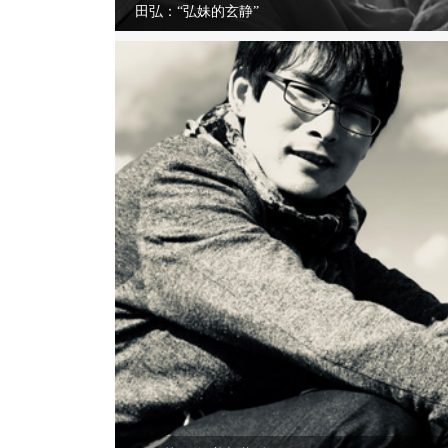
田弘：“弘妹的玄静”