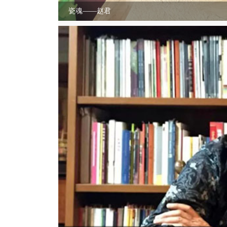
瓷魂——赵君