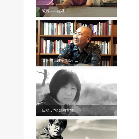
瓷魂——赵君
黄阿忠：才子“综合”...
田弘：“弘妹的玄静”