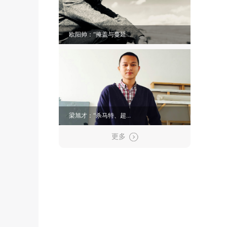
欧阳帅：“掩盖与蔓延...
梁旭才：“杀马特、超...
更多