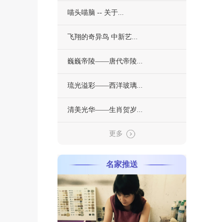
喵头喵脑 -- 关于...
飞翔的奇异鸟 中新艺...
巍巍帝陵——唐代帝陵...
琉光溢彩——西洋玻璃...
清美光华——生肖贺岁...
更多
名家推送