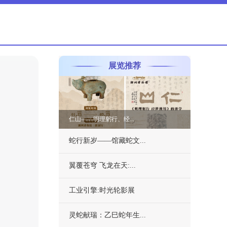
展览推荐
仁山——明理躬行、经...
蛇行新岁——馆藏蛇文...
翼覆苍穹 飞龙在天:...
工业引擎:时光轮影展
灵蛇献瑞：乙巳蛇年生...