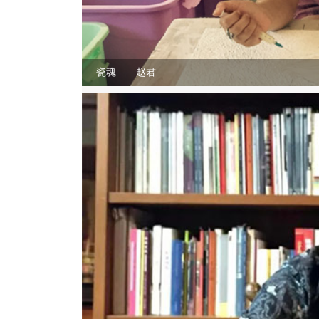
瓷魂——赵君