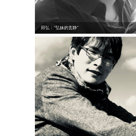
田弘：“弘妹的玄静”