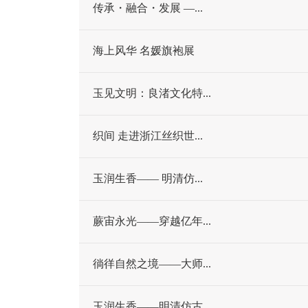
传承・融合・发展 —...
海上风华 名媛旗袍展
玉见文明：良渚文化特...
织间 走进浙江丝织世...
玉润生香—— 明清仿...
蕨宙永光——穿越亿年...
徜徉自然之境——大师...
玉润生香——明清仿古...