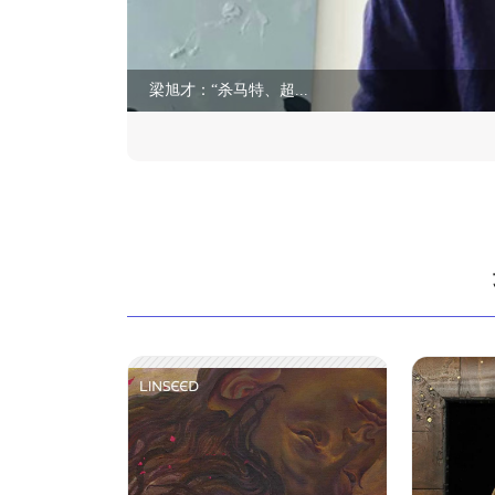
梁旭才：“杀马特、超...