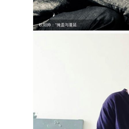
欧阳帅：“掩盖与蔓延...