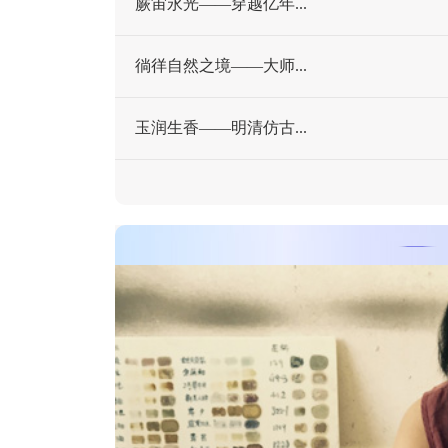
蕨宙永光——穿越亿年...
徜徉自然之境——大师...
玉润生香——明清仿古...