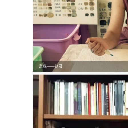
瓷魂——赵君