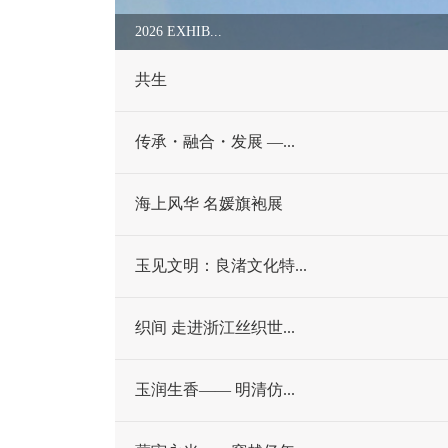
2026 EXHIB...
共生
传承・融合・发展 —...
海上风华 名媛旗袍展
玉见文明：良渚文化特...
织间 走进浙江丝织世...
玉润生香—— 明清仿...