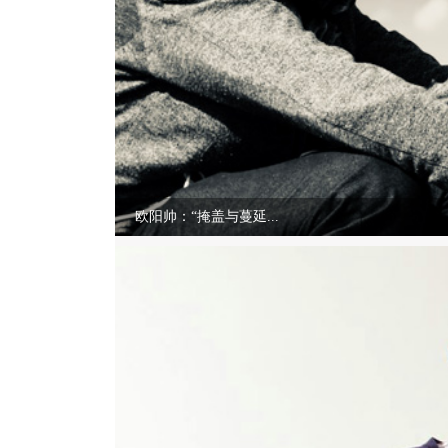
欧阳帅：“掩盖与蔓延...