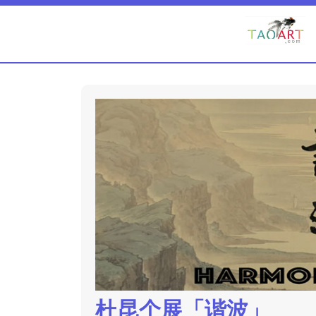
杜昆个展「谐波」