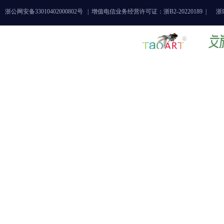
浙公网安备33010402000802号 |
增值电信业务经营许可证：浙B2-20220189 |
浙I
《破——业与艺之间的观看与创
今日德国
造》艺术展
展