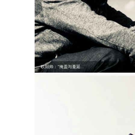
欧阳帅：“掩盖与蔓延...