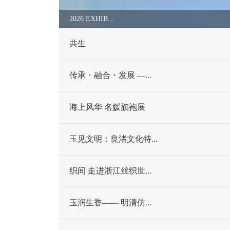
2026 EXHIB...
共生
传承・融合・发展 —...
海上风华 名媛旗袍展
玉见文明：良渚文化特...
织间 走进浙江丝织世...
玉润生香—— 明清仿...