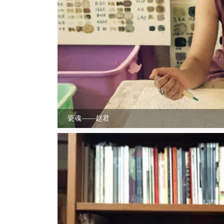
瓷魂——赵君