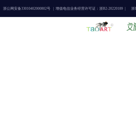
浙公网安备33010402000802号 |
增值电信业务经营许可证：浙B2-20220189 |
浙I
《破——业与艺之间的观看与创
今日德国
造》艺术展
展