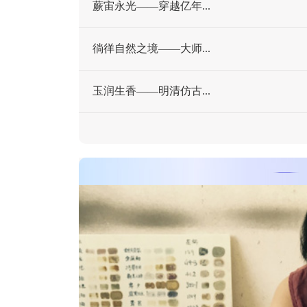
蕨宙永光——穿越亿年...
徜徉自然之境——大师...
玉润生香——明清仿古...