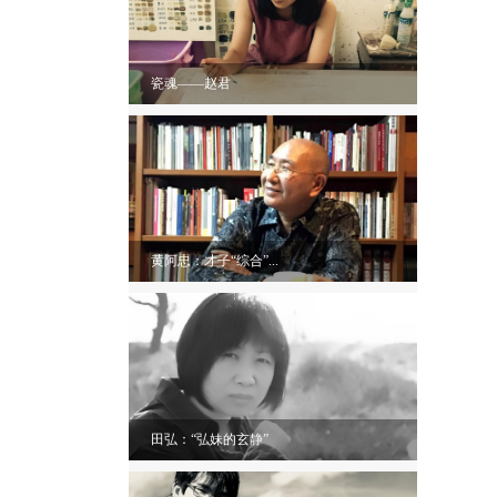
瓷魂——赵君
黄阿忠：才子“综合”...
田弘：“弘妹的玄静”