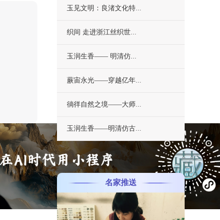
玉见文明：良渚文化特...
织间 走进浙江丝织世...
玉润生香—— 明清仿...
蕨宙永光——穿越亿年...
徜徉自然之境——大师...
玉润生香——明清仿古...
更多
名家推送