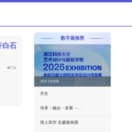
数字展推荐
齐白石
721
2026 EXHIB...
共生
传承・融合・发展 —...
海上风华 名媛旗袍展