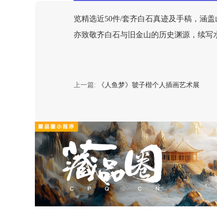
览精选近50件/套齐白石真迹及手稿，涵
亦致敬齐白石与旧金山的历史渊源，续写
上一篇:
《人鱼梦》虢子楷个人插画艺术展