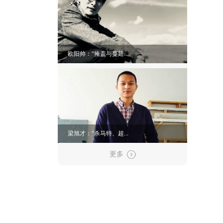
欧阳帅：“掩盖与蔓延...
梁旭才：“杀马特、超...
更多