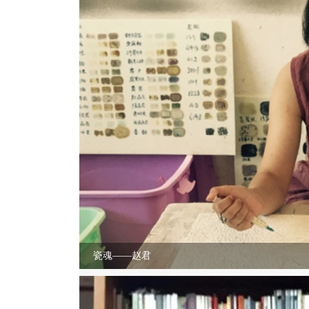
瓷魂——赵君