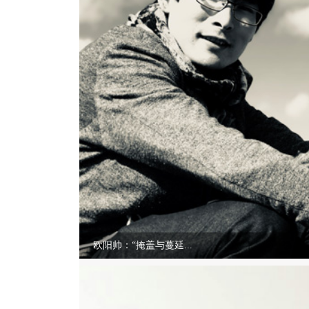
欧阳帅：“掩盖与蔓延...