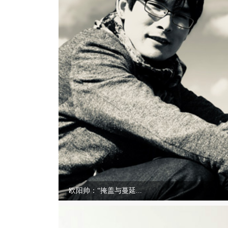
欧阳帅：“掩盖与蔓延...