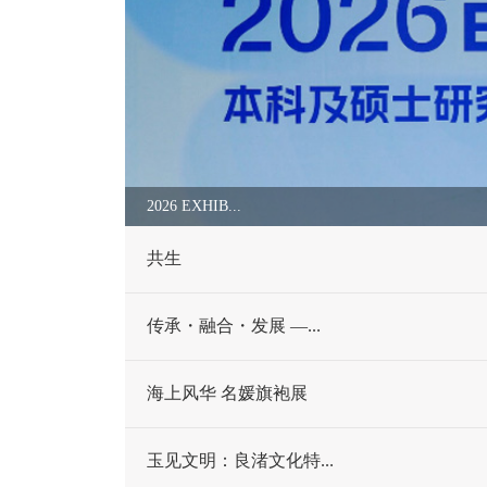
2026 EXHIB...
共生
传承・融合・发展 —...
海上风华 名媛旗袍展
玉见文明：良渚文化特...