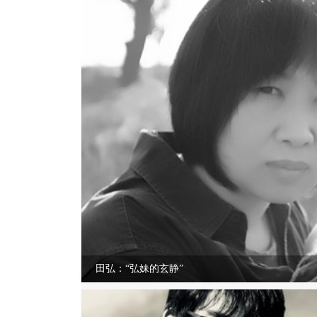
田弘：“弘妹的玄静”