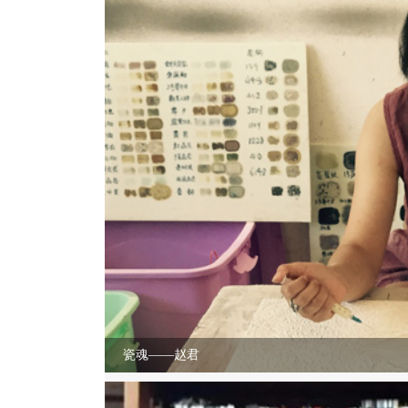
瓷魂——赵君