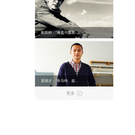
欧阳帅：“掩盖与蔓延...
梁旭才：“杀马特、超...
更多