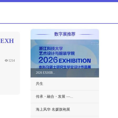
数字展推荐
EXH
1214
2026 EXHIB...
共生
传承・融合・发展 —...
海上风华 名媛旗袍展