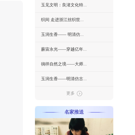
玉见文明：良渚文化特...
织间 走进浙江丝织世...
玉润生香—— 明清仿...
蕨宙永光——穿越亿年...
徜徉自然之境——大师...
玉润生香——明清仿古...
更多
名家推送