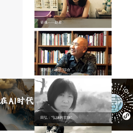
瓷魂——赵君
黄阿忠：才子“综合”...
田弘：“弘妹的玄静”