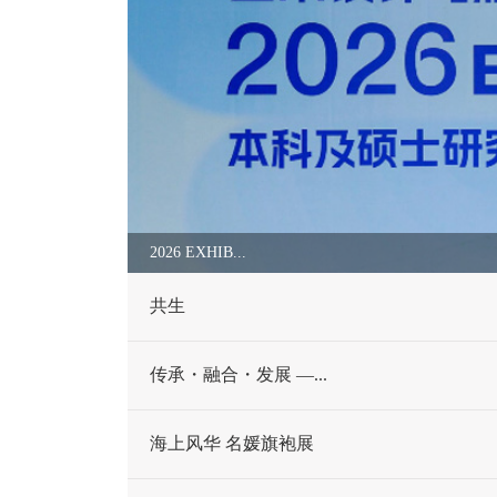
2026 EXHIB...
共生
传承・融合・发展 —...
海上风华 名媛旗袍展