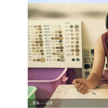
瓷魂——赵君