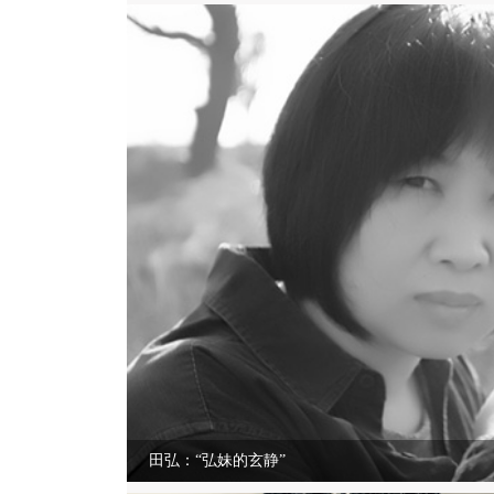
田弘：“弘妹的玄静”