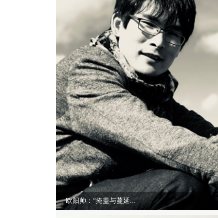
欧阳帅：“掩盖与蔓延...