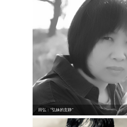
田弘：“弘妹的玄静”