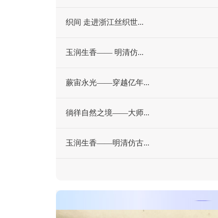
织间 走进浙江丝织世...
玉润生香—— 明清仿...
蕨宙永光——穿越亿年...
徜徉自然之境——大师...
玉润生香——明清仿古...