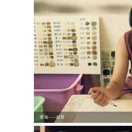
瓷魂——赵君