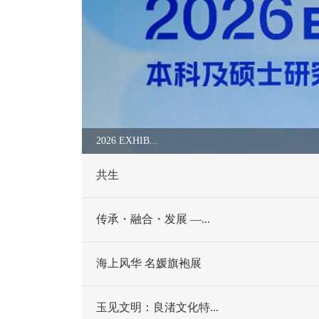
2026 EXHIB...
共生
传承・融合・发展 —...
海上风华 名媛旗袍展
玉见文明：良渚文化特...