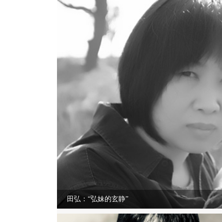
田弘：“弘妹的玄静”