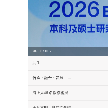
2026 EXHIB...
共生
传承・融合・发展 —...
海上风华 名媛旗袍展
玉见文明：良渚文化特...