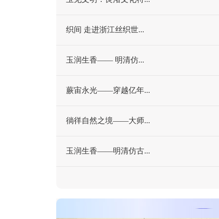
织间 走进浙江丝织世...
玉润生香—— 明清仿...
蕨宙永光——穿越亿年...
徜徉自然之境——大师...
玉润生香——明清仿古...