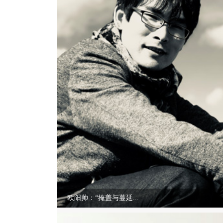
欧阳帅：“掩盖与蔓延...