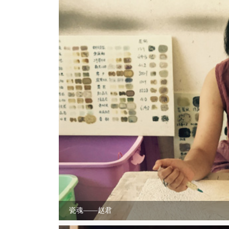
瓷魂——赵君