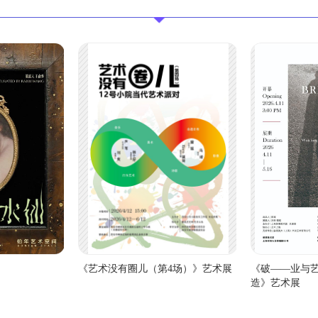
《艺术没有圈儿（第4场）》艺术展
《破——业与
造》艺术展