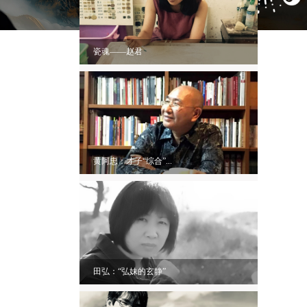
瓷魂——赵君
黄阿忠：才子“综合”...
田弘：“弘妹的玄静”