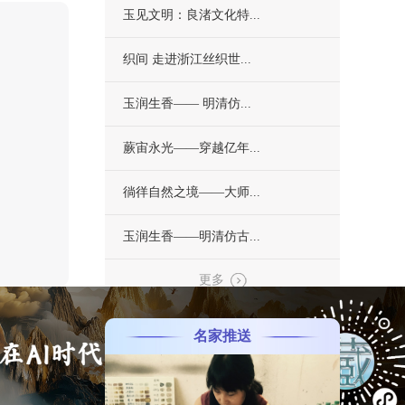
玉见文明：良渚文化特...
织间 走进浙江丝织世...
玉润生香—— 明清仿...
蕨宙永光——穿越亿年...
徜徉自然之境——大师...
玉润生香——明清仿古...
更多
名家推送