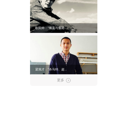
欧阳帅：“掩盖与蔓延...
梁旭才：“杀马特、超...
更多