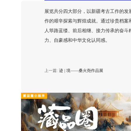
展览共分四大部分，以新疆考古工作的发
作的艰辛探索与辉煌成就。通过珍贵档案和
人筚路蓝缕、前后相继、接力传承的奋斗
力、自豪感和中华文化认同感。
上一篇:
迹 | 境——桑火尧作品展