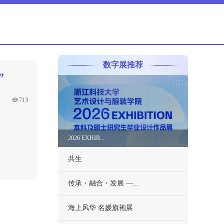
数字展推荐
”
713
2026 EXHIB...
共生
传承・融合・发展 —...
海上风华 名媛旗袍展