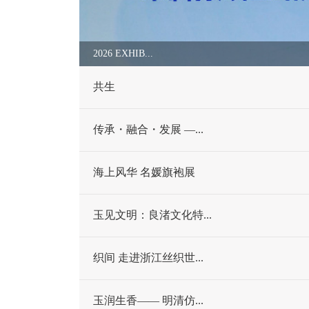
2026 EXHIB...
共生
传承・融合・发展 —...
海上风华 名媛旗袍展
玉见文明：良渚文化特...
织间 走进浙江丝织世...
玉润生香—— 明清仿...