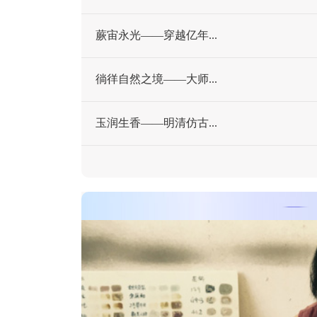
蕨宙永光——穿越亿年...
徜徉自然之境——大师...
玉润生香——明清仿古...