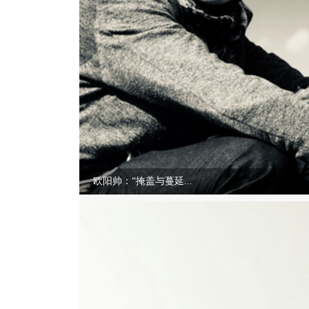
欧阳帅：“掩盖与蔓延...