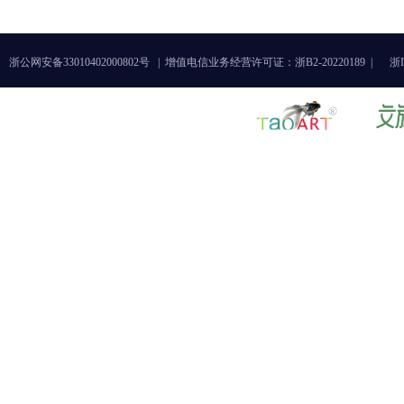
浙公网安备33010402000802号 |
增值电信业务经营许可证：浙B2-20220189 |
浙I
《破——业与艺之间的观看与创
今日德国
造》艺术展
展