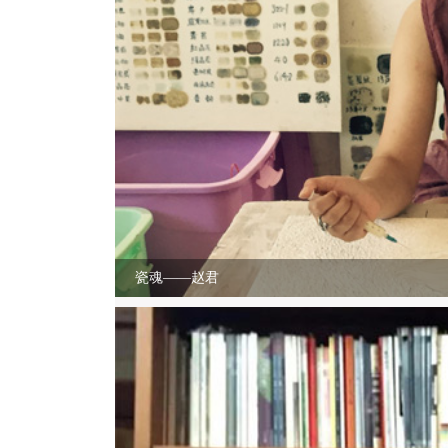
瓷魂——赵君