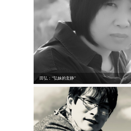
田弘：“弘妹的玄静”